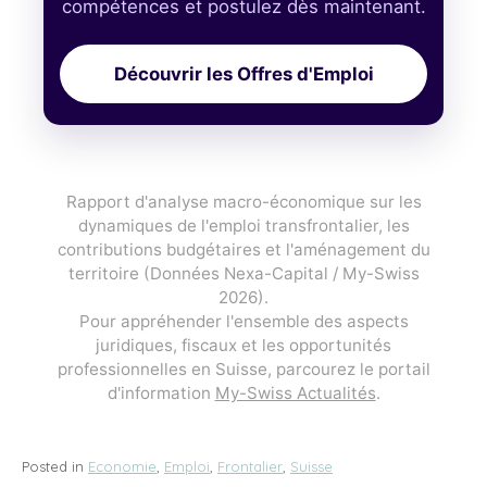
compétences et postulez dès maintenant.
Découvrir les Offres d'Emploi
Rapport d'analyse macro-économique sur les
dynamiques de l'emploi transfrontalier, les
contributions budgétaires et l'aménagement du
territoire (Données Nexa-Capital / My-Swiss
2026).
Pour appréhender l'ensemble des aspects
juridiques, fiscaux et les opportunités
professionnelles en Suisse, parcourez le portail
d'information
My-Swiss Actualités
.
Posted in
Economie
,
Emploi
,
Frontalier
,
Suisse