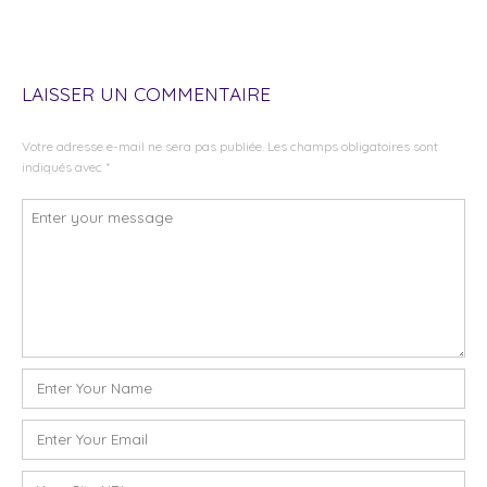
LAISSER UN COMMENTAIRE
Votre adresse e-mail ne sera pas publiée.
Les champs obligatoires sont
indiqués avec
*
Commentaire
*
Nom
*
E-
mail
*
Site