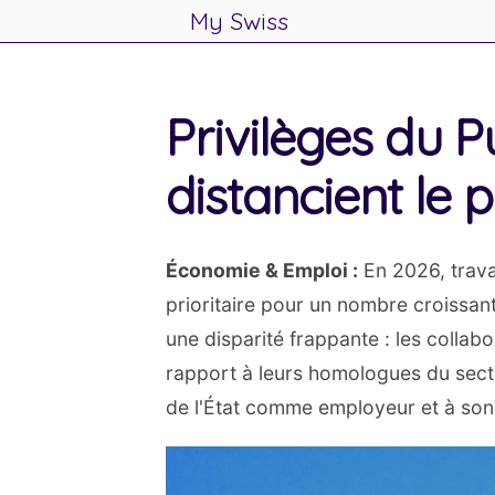
My Swiss
.
Skip
to
Privilèges du P
content
distancient le p
Économie & Emploi :
En 2026, travai
prioritaire pour un nombre croissan
une disparité frappante : les colla
rapport à leurs homologues du secte
de l'État comme employeur et à son 