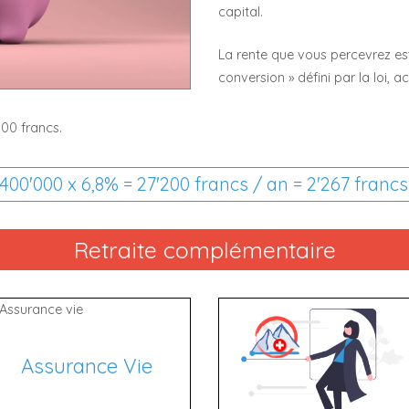
capital.
La rente que vous percevrez est
conversion » défini par la loi, a
000 francs.
400'000 x 6,8% = 27'200 francs / an = 2'267 franc
Retraite complémentaire
Assurance Vie