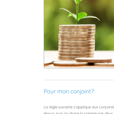
Pour mon conjoint?
La règle suivante s’applique aux conjoint
époux, puis on divise la somme par deux