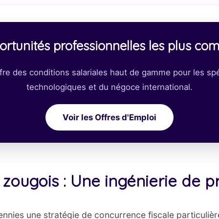
rtunités professionnelles les plus com
fre des conditions salariales haut de gamme pour les spéc
technologiques et du négoce international.
Voir les Offres d'Emploi
l zougois : Une ingénierie de p
nnies une stratégie de concurrence fiscale particulièr